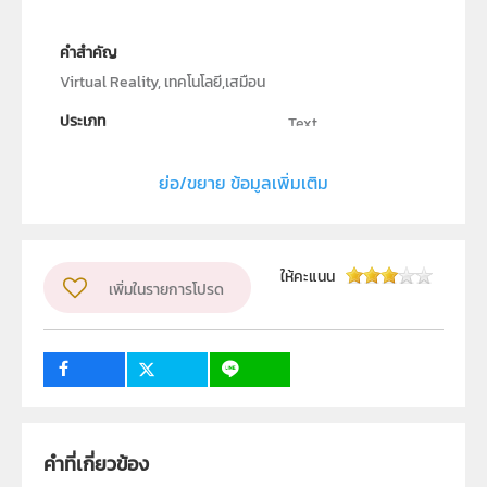
คำสำคัญ
Virtual Reality, เทคโนโลยี,เสมือน
ประเภท
Text
ลิขสิทธิ์
ย่อ/ขยาย ข้อมูลเพิ่มเติม
สถาบันส่งเสริมการสอนวิทยาศาสตร์และเทคโนโลยี
ผู้แต่ง หรือ เจ้าของผลงาน
ธัชชัย ตระกูลเลิศยศ
วิชา
อื่น ๆ
ให้คะแนน
เพิ่มในรายการโปรด
ระดับชั้น
ม.1, ม.2, ม.3, ม.4, ม.5, ม.6
กลุ่มเป้าหมาย
ครู, นักเรียน, บุคคลทั่วไป
คำที่เกี่ยวข้อง