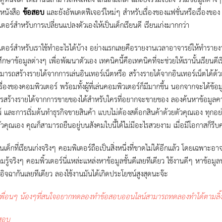
ในหนังสือ
ข้อสอบ
และยังอัพเดตฟีเจอร์ใหม่ๆ สำหรับเรื่องของแฟชั่นหรือเรื่องของ I
ตอร์สำหรับการเปลี่ยนแปลงตัวเองให้เป็นเด็กเรียนดี เรียนเก่งมากกว่า
ตอร์สำหรับเราใช้ทำอะไรได้บ้าง อย่างแรกเลยคือรายงานเวลาอาจารย์ให้ทำราย
กษาข้อมูลต่างๆ เพื่อพัฒนาตัวเอง เทคนิคนี้คือเทคนิคที่จะช่วยให้เรานั้นเรียนดีเร
ามารถสร้างรายได้จากการเล่นอินเทอร์เน็ตหรือ สร้างรายได้จากอินเทอร์เน็ตได้ด้
เรื่องของคอมพิวเตอร์ พร้อมทั้งผู้ที่เล่นคอมพิวเตอร์ก็มีมากขึ้น นอกจากจะได้ข้
รสร้างรายได้จากการขายของได้สำหรับใครที่อยากจะขายของ ลองค้นหาข้อมูลความร
 และการเริ่มต้นทำธุรกิจขายสินค้า แบบไม่ต้องสต็อกสินค้าด้วยตัวคุณเอง ทุกอย่างข
ตัวคุณเอง คุณก็สามารถยืนอยู่บนสังคมใบนี้ได้ไม่มีอะไรสวยงาม เมื่อมีโอกาสก็รีบค
นเด็กที่เรียนเก่งจริงๆ คอมพิเตอร์ถือเป็นสิ่งหนึ่งที่ขาดไม่ได้อีกแล้ว โดยเฉพา
มรู้จริงๆ คอมพิ้วเตอร์นี่แหล่ะแหล่งหาข้อมูลชั้นดีเลยทีเดียว ใช้งานดีๆ หาข้อม
 อิจฉากันเลยทีเดียว ลองใช้งานมันได้เกิดประโยชน์สูงสุดนะจ๊ะ
พื่อนๆ น้องๆที่สนใจอยากทดลองทำข้อสอบออนไลน์สามารถทดลองทำได้ตามลิ้งค์
อสอบ