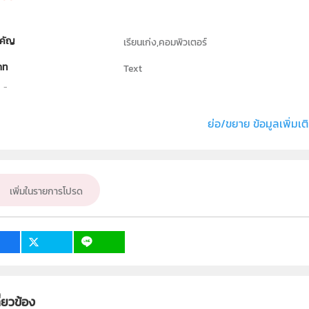
คัญ
เรียนเก่ง,คอมพิวเตอร์
ภท
Text
ธิ์
สถาบันส่งเสริมการสอนวิทยาศาสตร์และเทคโนโล
่ง หรือ เจ้าของผลงาน
Pichai
ย่อ/ขยาย ข้อมูลเพิ่มเต
อื่น ๆ
ั้น
ม.1, ม.2, ม.3, ม.4, ม.5, ม.6
เพิ่มในรายการโปรด
เป้าหมาย
ครู, นักเรียน, บุคคลทั่วไป
ี่ยวข้อง