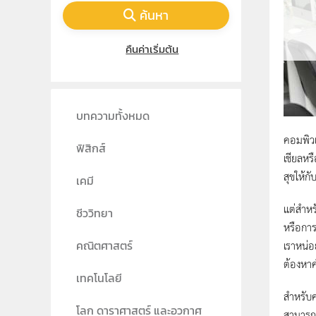
ค้นหา
คืนค่าเริ่มต้น
บทความทั้งหมด
คอมพิวเ
ฟิสิกส์
เชียลหร
สุขให้กั
เคมี
แต่สำหร
ชีววิทยา
หรือการใ
เราหน่อ
คณิตศาสตร์
ต้องหาค
เทคโนโลยี
สำหรับคอ
โลก ดาราศาสตร์ และอวกาศ
สามารถด