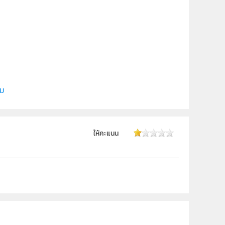
ยี
ิม
ให้คะแนน