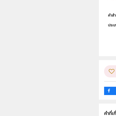
คำสำ
ประเ
ลิขสิท
ผู้แต
วิชา
ระดับช
กลุ่ม
คำที่เก