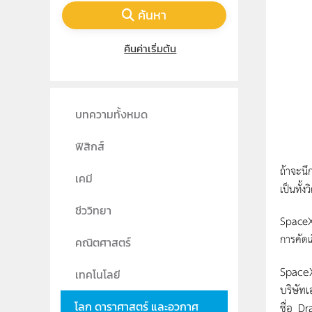
ค้นหา
คืนค่าเริ่มต้น
บทความทั้งหมด
ฟิสิกส์
ถ้าจะนึ
เคมี
เป็นทั้
ชีววิทยา
SpaceX 
การคัดเ
คณิตศาสตร์
SpaceX
เทคโนโลยี
บริษัท
โลก ดาราศาสตร์ และอวกาศ
ชื่อ D