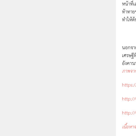
หน้าที
ท้าทาย
ทำให้ต้
นอกจาก
เศรษฐี
อังคารภ
ภาพจา
https:
http:/
http:/
เนื้อหา