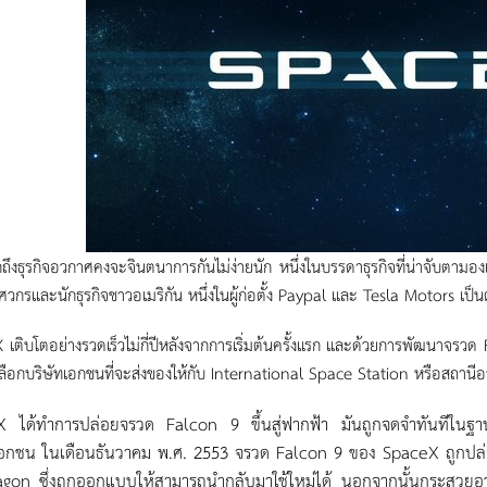
กถึงธุรกิจอวกาศคงจะจินตนาการกันไม่ง่ายนัก หนึ่งในบรรดาธุรกิจที่น่าจับตามอง
งวิศวกรและนักธุรกิจชาวอเมริกัน หนึ่งในผู้ก่อตั้ง Paypal และ Tesla Motors เป็น
เติบโตอย่างรวดเร็วไม่กี่ปีหลังจากการเริ่มต้นครั้งแรก และด้วยการพัฒนา
ลือกบริษัทเอกชนที่จะส่งของให้กับ International Space Station หรือสถาน
 ได้ทำการปล่อยจรวด Falcon 9 ขึ้นสู่ฟากฟ้า มันถูกจดจำทันทีในฐานะ
เอกชน ในเดือนธันวาคม พ.ศ. 2553 จรวด Falcon 9 ของ SpaceX ถูกปล่อยขึ
ragon ซึ่งถูกออกแบบให้สามารถนำกลับมาใช้ใหม่ได้ นอกจากนั้นกระสวยอ