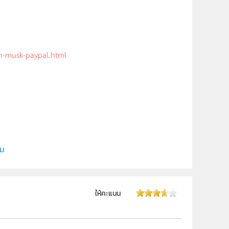
on-musk-paypal.html
ยี
ิม
ให้คะแนน