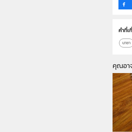
คำที่เก
นาซา
คุณอา