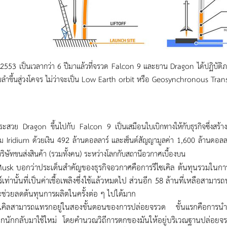
ปี 2553 เป็นเวลากว่า 6 ปีมาแล้วที่จรวด Falcon 9 และยาน Dragon ได้ปฏิบ
ลำขึ้นสู่วงโคจร ไม่ว่าจะเป็น Low Earth orbit หรือ Geosynchronous Tran
ระสวย Dragon ขึ้นไปกับ Falcon 9 เป็นเสมือนใบเบิกทางให้กับธุรกิจซึ่งสร้
ม Iridium ด้วยเงิน 492 ล้านดอลลาร์ และเซ็นต์สัญญามูลค่า 1,600 ล้านดอลลา
ริษัทขนส่งสินค้า (รวมทั้งคน) ระหว่างโลกกับสถานีอวกาศเบื้องบน
usk บอกว่าประเด็นสำคัญของธุรกิจอวกาศคือการรีไซเคิล ต้นทุนรวมในการปล
เท่านั้นที่เป็นค่าเชื้อเพลิงซึ่งใช้แล้วหมดไป ส่วนอีก 58 ล้านที่เหลือสามารถ
ะช่วยลดต้นทุนการผลิตในครั้งต่อ ๆ ไปได้มาก
ซเคิลสามารถแทรกอยู่ในสองขั้นตอนของการปล่อยจรวด ขั้นแรกคือการนำตัวย
มากนักกลับมาใช้ใหม่ โดยคำนวณวิถีการตกของมันให้อยู่บริเวณฐานปล่อยจ