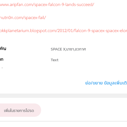
/www.aripfan.com/spacex-falcon-9-lands-succeed/
/nutn0n.com/spacex-fail/
/bkkplanetarium.blogspot.com/2012/01/falcon-9-spacex-spacex-el
คัญ
SPACE X,นาซา,อวกาศ
ภท
Text
ธิ์
สถาบันส่งเสริมการสอนวิทยาศาสตร์และเทคโนโล
่ง หรือ เจ้าของผลงาน
ธัชชัย ตระกูลเลิศยศ
ย่อ/ขยาย ข้อมูลเพิ่มเต
อื่น ๆ
ั้น
ม.1, ม.2, ม.3, ม.4, ม.5, ม.6
เพิ่มในรายการโปรด
เป้าหมาย
ครู, นักเรียน, บุคคลทั่วไป