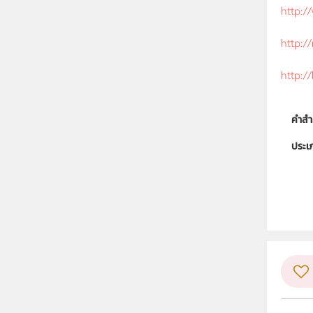
http:/
http:/
http:/
คำสำ
ประเ
ลิขสิท
ผู้แต
วิชา
ระดับช
กลุ่ม