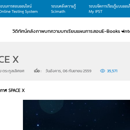
ระบบการสอบออนไลน์
ระบบคลังความรู้
ระบบจัดการเรียนรู้แบบออน
Online Testing System
Scimath
My IPST
วีดิทัศน์
คลังภาพ
บทความ
บทเรียน
แผนการสอน
E-Books
In
CE X
ัย ตระกูลเลิศยศ
เมื่อ : 
วันอังคาร, 06 กันยายน 2559
35,571
วกาศ
SPACE X