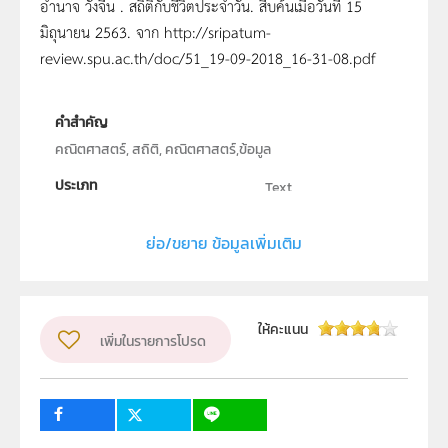
อำนาจ วังจีน . สถิติกับชีวิตประจำวัน. สืบค้นเมื่อวันที่ 15
มิถุนายน 2563. จาก http://sripatum-
review.spu.ac.th/doc/51_19-09-2018_16-31-08.pdf
คำสำคัญ
คณิตศาสตร์, สถิติ, คณิตศาสตร์,ข้อมูล
ประเภท
Text
ลิขสิทธิ์
ย่อ/ขยาย ข้อมูลเพิ่มเติม
สถาบันส่งเสริมการสอนวิทยาศาสตร์และเทคโนโลยี (สสวท.)
ผู้แต่ง หรือ เจ้าของผลงาน
เมขลิน อมรรัตน์
วิชา
คณิตศาสตร์
ให้คะแนน
เพิ่มในรายการโปรด
ระดับชั้น
ม.1, ม.2, ม.3, ม.4, ม.5, ม.6
กลุ่มเป้าหมาย