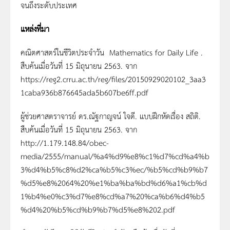
จนถึงระดับประเทศ
แหล่งที่มา
คณิตศาสตร์ในชีวิตประจําวัน Mathematics for Daily Life .
สืบค้นเมื่อวันที่ 15 มิถุนายน 2563. จาก
https://reg2.crru.ac.th/reg/files/20150929020102_3aa3
1caba936b876645ada5b607be6ff.pdf
ผู้ช่วยศาสตราจารย์ ดร.ณัฐกาญจน์ ใจดี. แบบฝึกหัดเรื่อง สถิติ.
สืบค้นเมื่อวันที่ 15 มิถุนายน 2563. จาก
http://1.179.148.84/obec-
media/2555/manual/%a4%d9%e8%c1%d7%cd%a4%b
3%d4%b5%c8%d2%ca%b5%c3%ec/%b5%cd%b9%b7
%d5%e8%2064%20%e1%ba%ba%bd%d6%a1%cb%d
1%b4%e0%c3%d7%e8%cd%a7%20%ca%b6%d4%b5
%d4%20%b5%cd%b9%b7%d5%e8%202.pdf