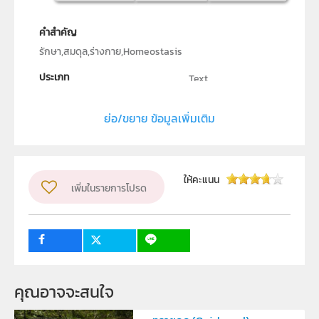
คำสำคัญ
รักษา,สมดุล,ร่างกาย,Homeostasis
ประเภท
Text
ลิขสิทธิ์
ย่อ/ขยาย ข้อมูลเพิ่มเติม
สถาบันส่งเสริมการสอนวิทยาศาสตร์และเทคโนโลยี (สสวท.)
ผู้แต่ง หรือ เจ้าของผลงาน
อติโรจน์ ปพัฒน์เปรมสิริ
ให้คะแนน
เพิ่มในรายการโปรด
วิชา
ชีววิทยา
ระดับชั้น
ม.4, ม.5, ม.6
กลุ่มเป้าหมาย
ครู, นักเรียน
คุณอาจจะสนใจ