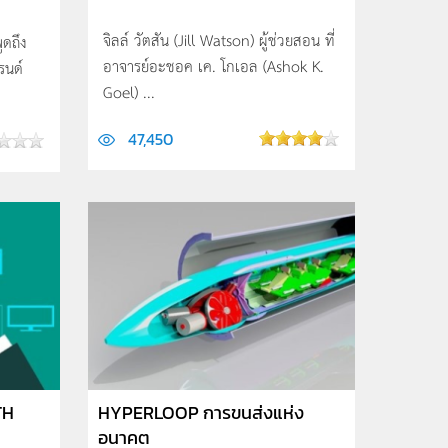
จิลล์ วัตสัน (Jill Watson) ผู้ช่วยสอน ที่
ูดถึง
อาจารย์อะชอค เค. โกเอล (Ashok K.
รนด์
Goel) ...
47,450
TH
HYPERLOOP การขนส่งแห่ง
อนาคต