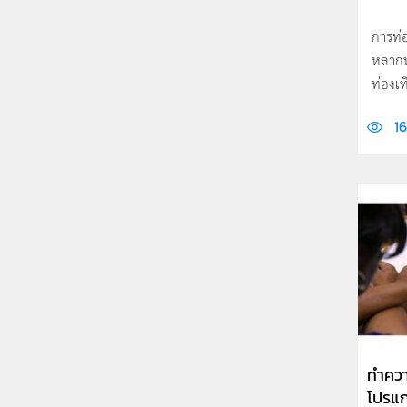
การท่อ
หลากห
ท่องเที
16
ทำควา
โปรแ