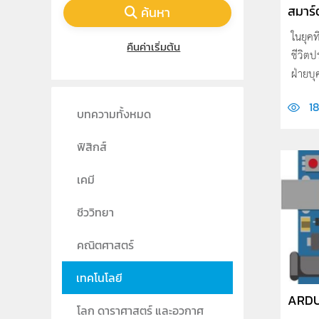
สมาร์
ค้นหา
ในยุคท
คืนค่าเริ่มต้น
ชีวิตป
ฝ่ายบุ
1
บทความทั้งหมด
ฟิสิกส์
เคมี
ชีววิทยา
คณิตศาสตร์
เทคโนโลยี
ARDUI
โลก ดาราศาสตร์ และอวกาศ