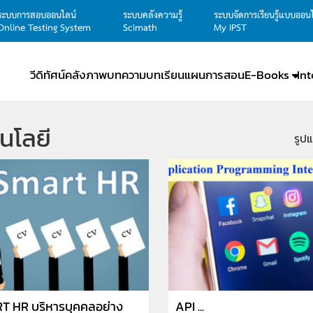
ระบบการสอบออนไลน์
ระบบคลังความรู้
ระบบจัดการเรียนรู้แบบออน
Online Testing System
Scimath
My IPST
วีดิทัศน์
คลังภาพ
บทความ
บทเรียน
แผนการสอน
E-Books
In
นโลยี
รูป
 HR บริหารบุคคลอย่าง
API ...