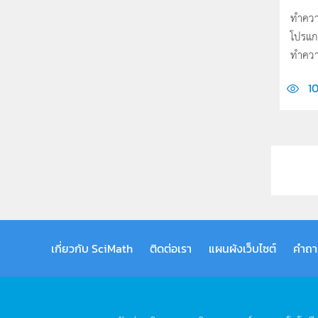
ทำควา
โปรแก
ทำความ
10
เกี่ยวกับ SciMath
ติดต่อเรา
แผนผังเว็บไซต์
คำถา